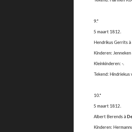
9.*
5 maart 1812.
Hendrikus Gerrits à
Kinderen: Jenneken (
Kleinkinderen: -.
Tekend: Hindriekus 
10.*
5 maart 1812.
Albert Berends à 
De
Kinderen: Hermannus