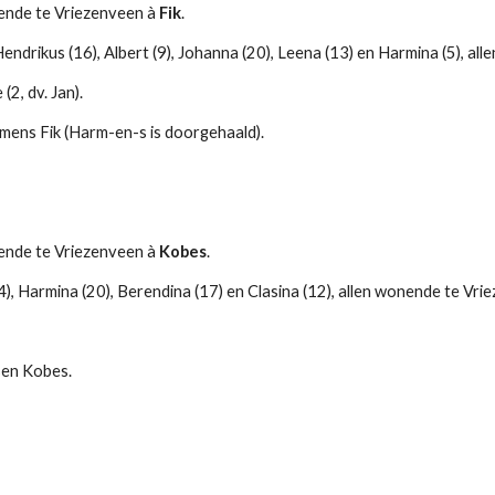
ende te Vriezenveen à 
Fik
.
Hendrikus (16), Albert (9), Johanna (20), Leena (13) en Harmina (5), a
(2, dv. Jan).
mens Fik (Harm-en-s is doorgehaald).
ende te Vriezenveen à 
Kobes
.
), Harmina (20), Berendina (17) en Clasina (12), allen wonende te Vri
sen Kobes.