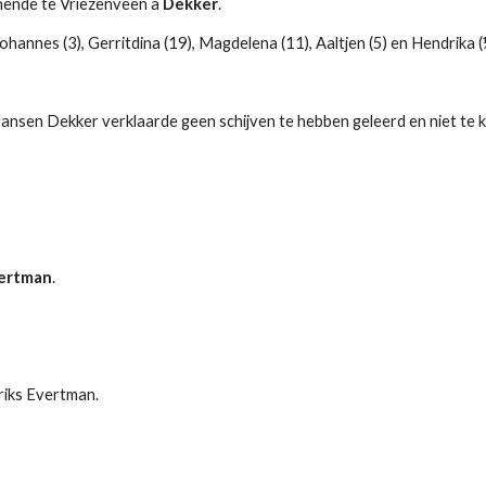
nende te Vriezenveen à 
Dekker
.
Johannes (3), Gerritdina (19), Magdelena (11), Aaltjen (5) en Hendrika 
ansen Dekker verklaarde geen schijven te hebben geleerd en niet te 
ertman
.
riks Evertman.