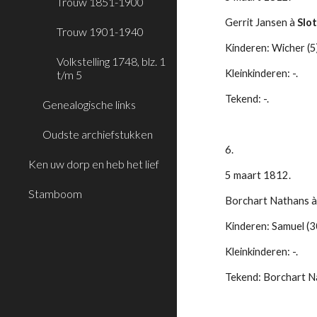
Trouw 1851-1900
Gerrit Jansen à 
Slo
Trouw 1901-1940
Kinderen: Wicher (5)
Volkstelling 1748, blz. 1
Kleinkinderen: -.
t/m 5
Tekend: -.
Genealogische links
Oudste archiefstukken
6.
Ken uw dorp en heb het lief
5 maart 1812.
Stamboom
Borchart Nathans à
Kinderen: Samuel (3
Kleinkinderen: -.
Tekend: Borchart N