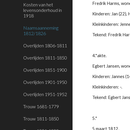
Fredrik Harms, won
Kosten van het
levensonderhoud in
Kinderen: Jan (22), 
1918
Kleinkinderen: Jenne 
Naamsaanneming
1812/1826
Tekend: Fredrik Har
Overlijden 1806-1811
4.*akte.
Overlijden 1811-1850
Egbert Jansen, won
Overlijden 1851-1900
Kinderen: Jannes (14
Overlijden 1901-1950
Kleinkinderen: -.
Overlijden 1951-1952
Tekend: Egbert Jan
Trouw 1681-1779
Trouw 1811-1850
5.*
5 maart 1812.