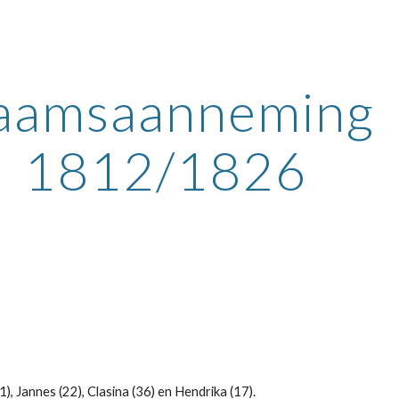
ip to main content
Skip to navigat
aamsaanneming 
1812/1826
1), Jannes (22), Clasina (36) en Hendrika (17).