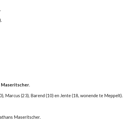
t
.
.
 
Maseritscher
.
0), Marcus (23), Barend (10) en Jente (18, wonende te Meppelt).
athans Maseritscher.