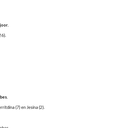
joor
.
26).
bes
.
rritdina (7) en Jesina (2).
obes.