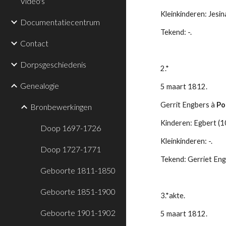
Video's
Kleinkinderen: Jesina
Documentatiecentrum
Tekend: -.
Contact
Dorpsgeschiedenis
2.*
Genealogie
5 maart 1812.
Gerrit Engbers à 
Po
Bronbewerkingen
Kinderen: Egbert (10
Doop 1697-1726
Kleinkinderen: -.
Doop 1727-1771
Tekend: Gerriet Eng
Geboorte 1811-1850
Geboorte 1851-1900
3.*akte.
Geboorte 1901-1902
5 maart 1812.