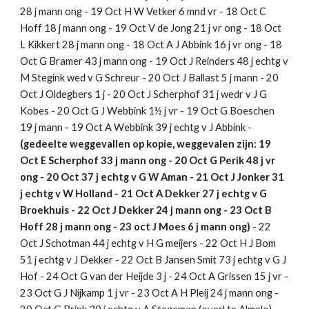
28 j mann ong - 19 Oct H W Vetker 6 mnd vr - 18 Oct C 
Hoff 18 j mann ong - 19 Oct V de Jong 21 j vr ong - 18 Oct 
L Kikkert 28 j mann ong - 18 Oct A J Abbink 16 j vr ong - 18 
Oct G Bramer 43 j mann ong - 19 Oct J Reinders 48 j echtg v 
M Stegink wed v G Schreur - 20 Oct J Ballast 5 j mann - 20 
Oct J Oldegbers 1 j - 20 Oct J Scherphof 31 j wedr v J G 
Kobes - 20 Oct G J Webbink 1½ j vr - 19 Oct G Boeschen 
19 j mann - 19 Oct A Webbink 39 j echtg v J Abbink - 
(gedeelte weggevallen op kopie, weggevalen zijn: 19 
Oct E Scherphof 33 j mann ong - 20 Oct G Perik 48 j vr 
ong - 20 Oct 37 j echtg v G W Aman - 21 Oct J Jonker 31 
j echtg v W Holland - 21 Oct A Dekker 27 j echtg v G 
Broekhuis - 22 Oct J Dekker 24 j mann ong - 23 Oct B 
Hoff 28 j mann ong - 23 oct J Moes 6 j mann ong)
 - 22 
Oct J Schotman 44 j echtg v H G meijers - 22 Oct H J Bom 
51 j echtg v J Dekker - 22 Oct B Jansen Smit 73 j echtg v G J 
Hof - 24 Oct G van der Heijde 3 j - 24 Oct A Grissen 15 j vr - 
23 Oct G J Nijkamp 1 j vr - 23 Oct A H Pleij 24 j mann ong - 