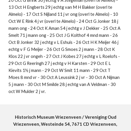
20 Oct G Brink 30 j echtg v A Stegeman (overl te Almelo) - 
13 Oct H Engberts 29 j echtg van M H Bakker (overl te 
Almelo) - 17 Oct S Nijland 11 j vr ong (overl te Almelo) - 10 
Oct W E Rink 4 j vr (overl te Almelo) - 24 Oct G Jonker 18 j 
mann ong - 24 Oct K Aman 54 j echtg v J Dekker - 25 Oct A 
Smelt 71 j mann ong - 25 Oct J G Kolthof 4 mnd mann - 26 
Oct B Jonker 32 j echtg v L Eshuis - 26 Oct H K Meijer 46 j 
echtg v F G Meijer - 26 Oct G Smoes 2 j mann - 28 Oct K 
Klos 22 j vr ongeh - 27 Oct J Kobes 27 j echtg v L Roelofs - 
29 Oct G Reeringh 27 j echtg v H Karsten - 29 Oct E L 
Kievits 1½ j mann - 29 Oct W Smit 11 mann - 29 Oct T 
Moes 8 mnd vr - 30 Oct A Leussink 2 j vr - 30 Oct A Nijman 
5 j mann - 30 Oct M Smilde 28 j echtg van A Veldman - 30 
oct W Mulder 2 j vr.
Historisch Museum Vriezenveen / Vereniging Oud
Vriezenveen, Westeinde 54, 7671 CD Vriezenveen,