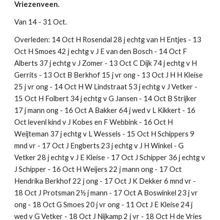
Vriezenveen.
Van 14 - 31 Oct.
Overleden: 14 Oct H Rosendal 28 j echtg van H Entjes - 13 
Oct H Smoes 42 j echtg v J E van den Bosch - 14 Oct F 
Alberts 37 j echtg v J Zomer - 13 Oct C Dijk 74 j echtg v H 
Gerrits - 13 Oct B Berkhof 15 j vr ong - 13 Oct J H H Kleise 
25 j vr ong - 14 Oct H W Lindstraat 53 j echtg v J Vetker - 
15 Oct H Folbert 34 j echtg v G Jansen - 14 Oct B Strijker 
17 j mann ong - 16 Oct A Bakker 64 j wed v L Kikkert - 16 
Oct levenl kind v J Kobes en F Webbink - 16 Oct H 
Weijteman 37 j echtg v L Wessels - 15 Oct H Schippers 9 
mnd vr - 17 Oct J Engberts 23 j echtg v J H Winkel - G 
Vetker 28 j echtg v J E Kleise - 17 Oct J Schipper 36 j echtg v 
J Schipper - 16 Oct H Weijers 22 j mann ong - 17 Oct 
Hendrika Berkhof 22 j ong - 17 Oct J K Dekker 6 mnd vr - 
18 Oct J Protsman 2½ j mann - 17 Oct A Boswinkel 23 j vr 
ong - 18 Oct G Smoes 20 j vr ong - 11 Oct J E Kleise 24 j 
wed v G Vetker - 18 Oct J Nijkamp 2 j vr - 18 Oct H de Vries 