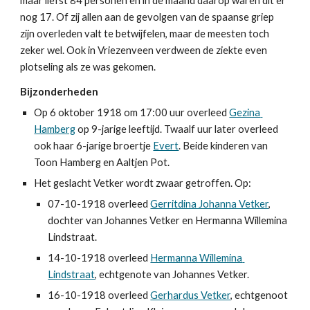
maar liefst 84 personen en in de maand daarop waren dit er 
nog 17. Of zij allen aan de gevolgen van de spaanse griep 
zijn overleden valt te betwijfelen, maar de meesten toch 
zeker wel. Ook in Vriezenveen verdween de ziekte even 
plotseling als ze was gekomen.
Bijzonderheden
Op 6 oktober 1918 om 17:00 uur overleed 
Gezina 
Hamberg
 op 9-jarige leeftijd. Twaalf uur later overleed 
ook haar 6-jarige broertje 
Evert
. Beide kinderen van 
Toon Hamberg en Aaltjen Pot.
Het geslacht Vetker wordt zwaar getroffen. Op:
07-10-1918 overleed 
Gerritdina Johanna Vetker
, 
dochter van Johannes Vetker en Hermanna Willemina 
Lindstraat.
14-10-1918 overleed 
Hermanna Willemina 
Lindstraat
, echtgenote van Johannes Vetker.
16-10-1918 overleed 
Gerhardus Vetker
, echtgenoot 