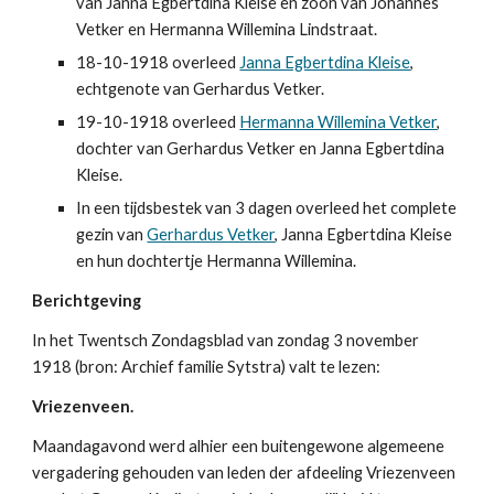
van Janna Egbertdina Kleise en zoon van Johannes 
Vetker en Hermanna Willemina Lindstraat.
18-10-1918 overleed 
Janna Egbertdina Kleise
, 
echtgenote van Gerhardus Vetker.
19-10-1918 overleed 
Hermanna Willemina Vetker
, 
dochter van Gerhardus Vetker en Janna Egbertdina 
Kleise.
In een tijdsbestek van 3 dagen overleed het complete 
gezin van 
Gerhardus Vetker
, Janna Egbertdina Kleise 
en hun dochtertje Hermanna Willemina.
Berichtgeving
In het Twentsch Zondagsblad van zondag 3 november 
1918 (bron: Archief familie Sytstra) valt te lezen:
Vriezenveen.
Maandagavond werd alhier een buitengewone algemeene 
vergadering gehouden van leden der afdeeling Vriezenveen 